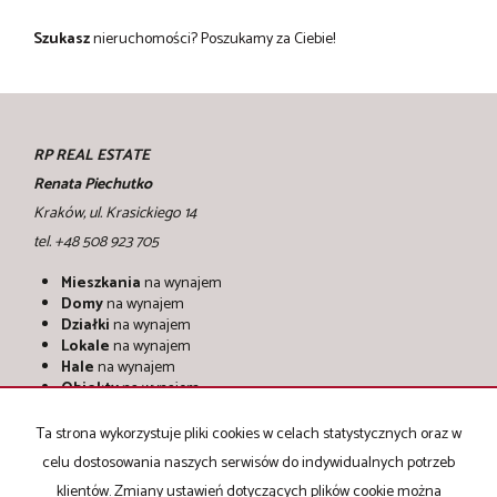
Szukasz
nieruchomości?
Poszukamy za Ciebie!
RP REAL ESTATE
Renata Piechutko
Kraków, ul. Krasickiego 14
tel. +48 508 923 705
Mieszkania
na wynajem
Domy
na wynajem
Działki
na wynajem
Lokale
na wynajem
Hale
na wynajem
Obiekty
na wynajem
Mieszkania
na sprzedaż
Ta strona wykorzystuje pliki cookies w celach statystycznych oraz w
Domy
na sprzedaż
celu dostosowania naszych serwisów do indywidualnych potrzeb
Działki
na sprzedaż
Lokale
na sprzedaż
klientów. Zmiany ustawień dotyczących plików cookie można