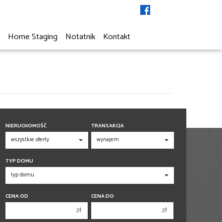
a
Home Staging
Notatnik
Kontakt
NIERUCHOMOŚĆ
TRANSAKCJA
TYP DOMU
CENA OD
CENA DO
zł
zł