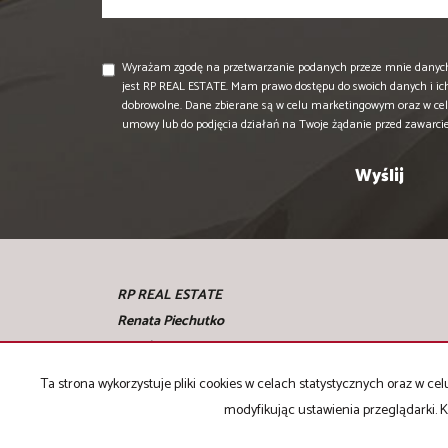
Wyrażam zgodę na przetwarzanie podanych przeze mnie danyc
jest RP REAL ESTATE. Mam prawo dostępu do swoich danych i ic
dobrowolne. Dane zbierane są w celu marketingowym oraz w cel
umowy lub do podjęcia działań na Twoje żądanie przed zawarc
RP REAL ESTATE
Renata Piechutko
Kraków, ul. Krasickiego 14
tel. +48 508 923 705
Ta strona wykorzystuje pliki cookies w celach statystycznych oraz w 
modyfikując ustawienia przeglądarki. K