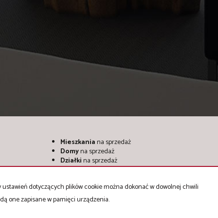
Mieszkania
na sprzedaż
Domy
na sprzedaż
Działki
na sprzedaż
Lokale
na sprzedaż
Hale
na sprzedaż
ny ustawień dotyczących plików cookie można dokonać w dowolnej chwili
Obiekty
na sprzedaż
będą one zapisane w pamięci urządzenia.