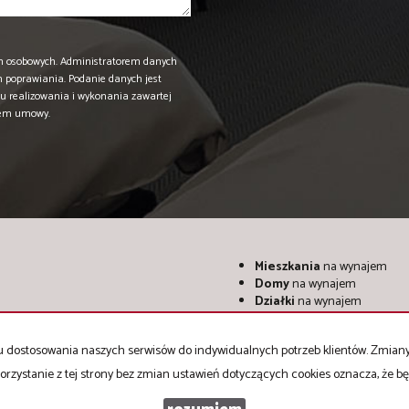
h osobowych. Administratorem danych
h poprawiania. Podanie danych jest
u realizowania i wykonania zawartej
iem umowy.
Mieszkania
na wynajem
Domy
na wynajem
Działki
na wynajem
Lokale
na wynajem
Hale
na wynajem
celu dostosowania naszych serwisów do indywidualnych potrzeb klientów. Zmia
Obiekty
na wynajem
orzystanie z tej strony bez zmian ustawień dotyczących cookies oznacza, że 