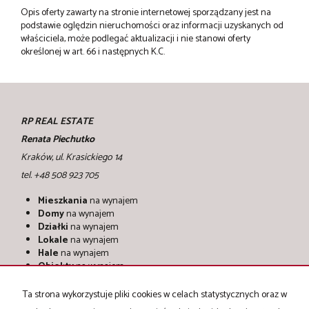
Opis oferty zawarty na stronie internetowej sporządzany jest na
podstawie oględzin nieruchomości oraz informacji uzyskanych od
właściciela, może podlegać aktualizacji i nie stanowi oferty
określonej w art. 66 i następnych K.C.
RP REAL ESTATE
Renata Piechutko
Kraków, ul. Krasickiego 14
tel. +48 508 923 705
Mieszkania
na wynajem
Domy
na wynajem
Działki
na wynajem
Lokale
na wynajem
Hale
na wynajem
Obiekty
na wynajem
Mieszkania
na sprzedaż
Ta strona wykorzystuje pliki cookies w celach statystycznych oraz w
Domy
na sprzedaż